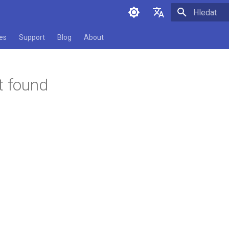
Pište co se
English
es
Support
Blog
About
Čeština
t found