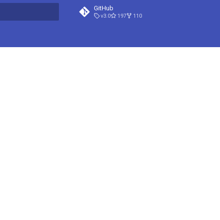
GitHub
v3.0
197
110
 má vyhledat