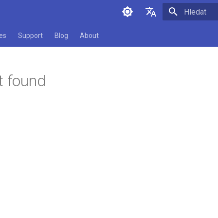
Pište co se
English
es
Support
Blog
About
Čeština
t found