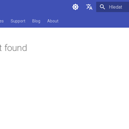
Pište co se
English
es
Support
Blog
About
Čeština
t found