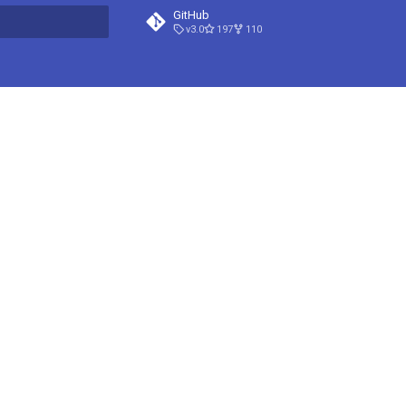
GitHub
v3.0
197
110
 má vyhledat